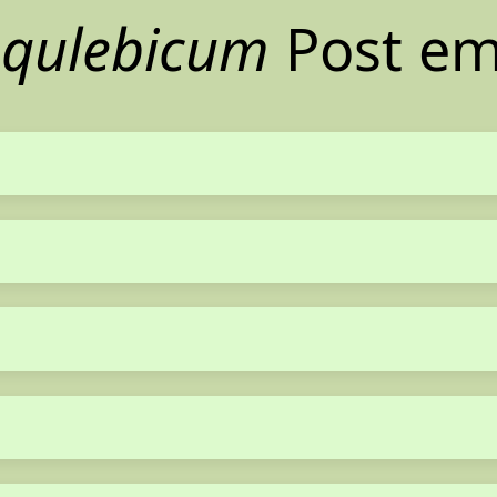
 qulebicum
Post em