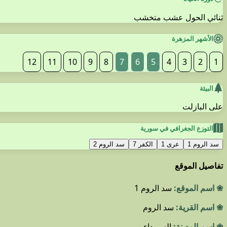
ثنائي الحول عشب متخشب
الأشهر المزهرة
12
11
10
9
8
7
6
5
4
3
2
1
البيئة
على البازلت
التوزع الجغرافي في سورية
سد الروم 1
عرى 1
الكفر 7
سد الروم 2
تفاصيل الموقع
❀ اسم الموقع:
سد الروم 1
❀ اسم القرية:
سد الروم
❀ اسم المدينة:
السويداء