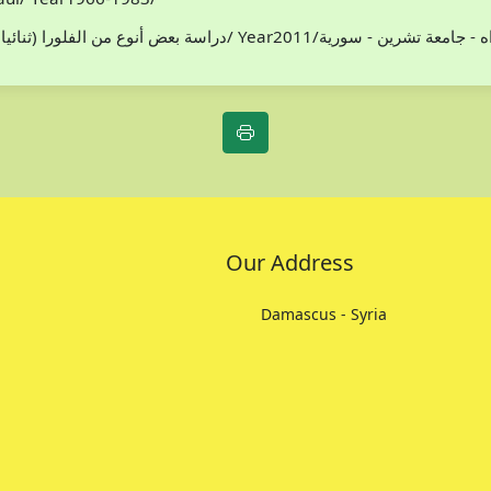
افظة اللاذقية/ سوريا/محمد هادي مخلوف/ Year2011/اطروحة دكتوراه - جامعة تشرين - سورية
Our Address
Damascus - Syria