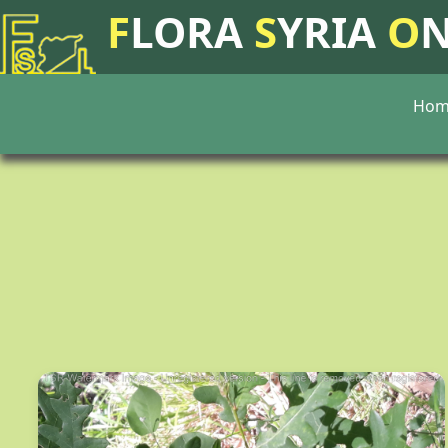
F
LORA
S
YRIA
O
Hom