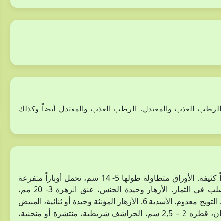
 الرطب العذب والمعتدل، الرطب العذب والمعتدل أيضاً وكذلك
شجرة كبيرة، طولها 20 – 35 متر. الفروع الحديثة تحمل أوباراً كثيفة. الأوراق متطاولة طولها 5- 14 سم، تحمل أوباراً متفرعة
من الجهتين، عميقة التفصص، الفصوص مدببة. الشماريخ تتصلب في الثمار. الأزهار وحيدة الجنس، عنق الزهرة 3- 20 مم،
الأزهار المذكرة تترتب في نورة هرية طويلة. الكأس 6 فصوص. التويج معدوم. الأسدية 6. الأزهار المؤنثة وحيدة أو ثنائية، المبيض
3 حجرات. الثمار تنضج في السنة الثانية، الكؤيس يشبه الفنجان، قطره 2 – 2,5 سم، الحراشف شريطية، منتشرة أو منحنية،