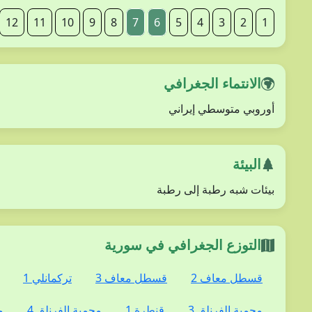
12
11
10
9
8
7
6
5
4
3
2
1
الانتماء الجغرافي
أوروبي متوسطي إيراني
البيئة
بيئات شبه رطبة إلى رطبة
التوزع الجغرافي في سورية
قسطل معاف 2
قسطل معاف 3
تركمانلي 1
محمية الفرنلق 3
قنطرة 1
محمية الفرنلق 4
م