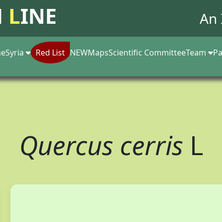
N
L
INE
An 
e
Syria
Red List
NEW
Maps
Scientific Committee
Team
Pa
Quercus cerris
L