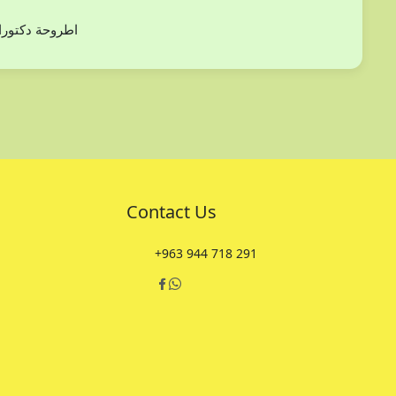
دراسة بعض أنوع من الفلورا (ثنائيات الفلقة) في مح
Contact Us
+963 944 718 291