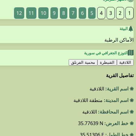
12
11
10
9
8
7
6
5
4
3
2
1
البيئة
الأماكن الرطبة
التوزع الجغرافي في سورية
اللاذقية
القنيطرة
محمية الفرنلق
تفاصيل القرية
❀ اسم القرية:
اللاذقية
❀ اسم المدينة:
منطقة اللاذقية
❀ اسم المحافظة:
اللاذقية
❀ خط العرض:
35.77639 N
❀ خط الطول:
35.51306 E