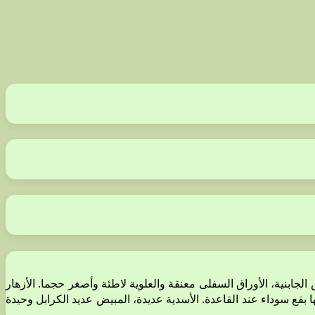
زاة، الفص العلوي أكبر من الفصوص الجابنية، الأوراق السفلى معنقة والعلوية لاطئة وأصغر حجما. الأزهار
راء، إثنتان خارجيتان وإثنتان داخليتان، أحيانا بها بقع سوداء عند القاعدة. الأسدية عديدة، المبيض عديد الكرابل وحيدة