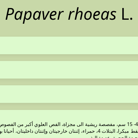
Papaver rhoeas
L.
نبات عشبي حولي، طوله 30-60 م، يحمل أوباراً قائمة. الأوراق طولها 4- 15 سم، مفصصة ريشية الى مج
طرفية، قطرها 4- 5 سم، محموله على شماريخ طوية، السبلات 2، تسقط مبكرا، البتلات 4، حم