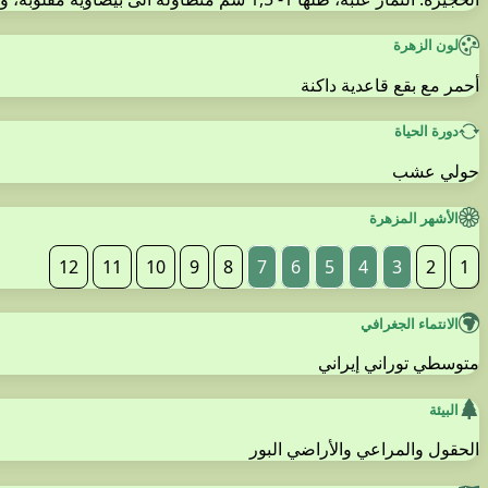
لون الزهرة
أحمر مع بقع قاعدية داكنة
دورة الحياة
حولي عشب
الأشهر المزهرة
12
11
10
9
8
7
6
5
4
3
2
1
الانتماء الجغرافي
متوسطي توراني إيراني
البيئة
الحقول والمراعي والأراضي البور