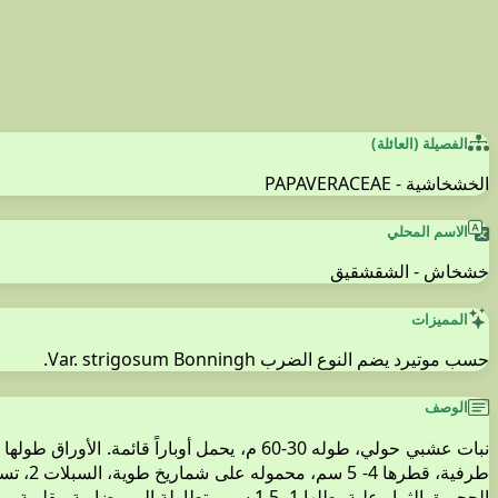
الفصيلة (العائلة)
الخشخاشية - PAPAVERACEAE
الاسم المحلي
خشخاش - الشقشقيق
المميزات
حسب موتيرد يضم النوع الضرب Var. strigosum Bonningh.
الوصف
الحجيرة. الثمار علبة، طلها 1- 1,5 سم متطاولة الى بيضاوية مقلوبة، وحيدة الحجرة، عديدة البذور