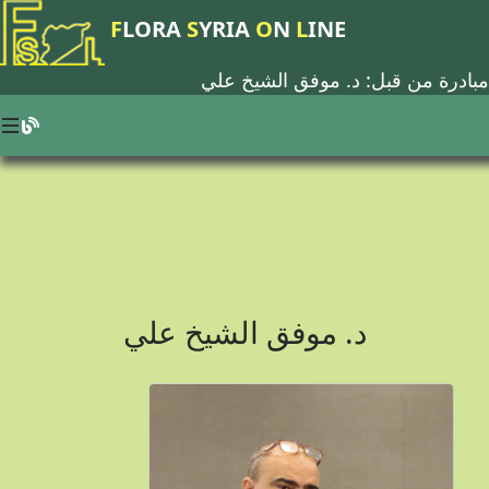
F
LORA
S
YRIA
O
N
L
INE
مبادرة من قبل: د.
موفق الشيخ علي
د. موفق الشيخ علي