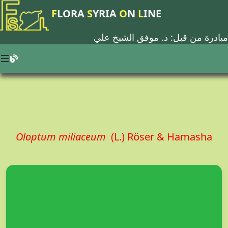
F
LORA
S
YRIA
O
N
L
INE
مبادرة من قبل: د.
موفق الشيخ علي
Oloptum miliaceum
(L.) Röser & Hamasha