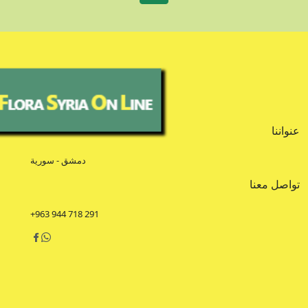
عنواننا
دمشق - سورية
تواصل معنا
+963 944 718 291