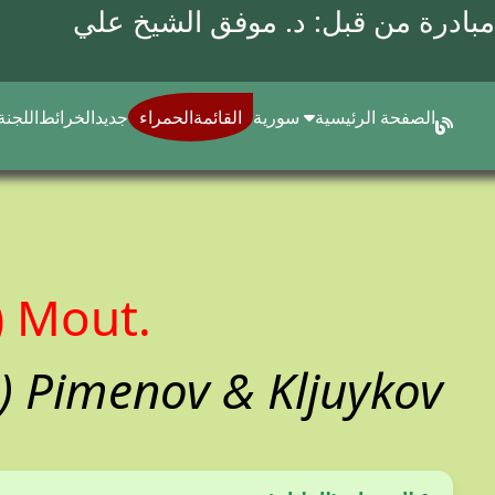
مبادرة من قبل: د.
موفق الشيخ علي
الصفحة الرئيسية
سورية
القائمةالحمراء
جديد
الخرائط
اللجنة
) Mout.
) Pimenov & Kljuykov