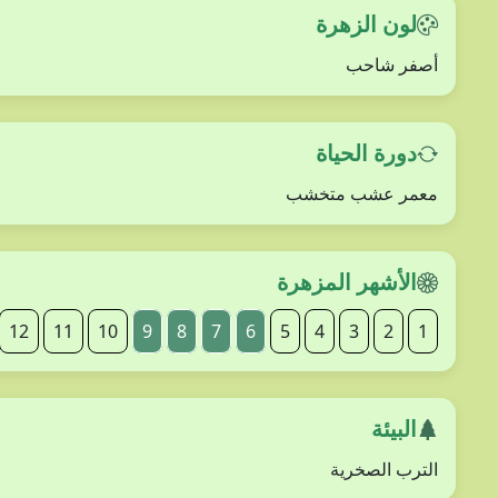
لون الزهرة
أصفر شاحب
دورة الحياة
معمر عشب متخشب
الأشهر المزهرة
12
11
10
9
8
7
6
5
4
3
2
1
البيئة
الترب الصخرية