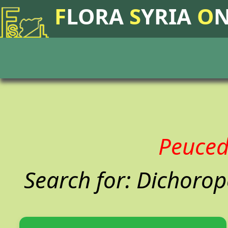
F
LORA
S
YRIA
O
Peuce
Search for: Dichoro