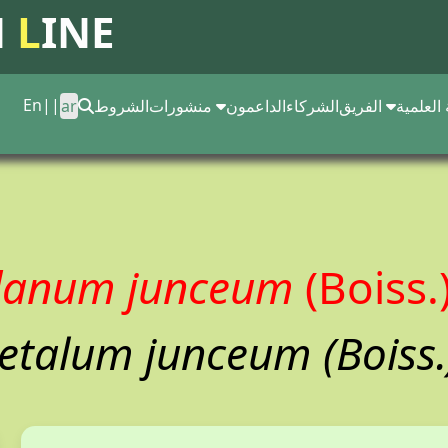
N
L
INE
En
||
 العلمية
الفريق
الشركاء
الداعمون
منشورات
الشروط
ar
danum junceum
(Boiss.
petalum junceum (Boiss.