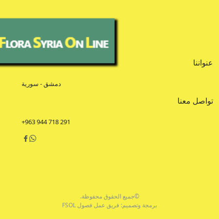
عنواننا
دمشق - سورية
تواصل معنا
+963 944 718 291
©جميع الحقوق محفوظة.
برمجة وتصميم: فريق عمل فصول FSOL