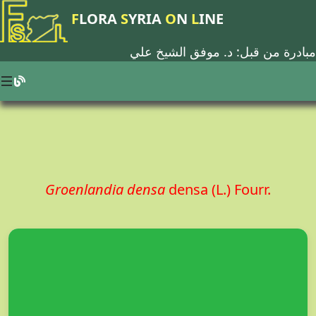
F
LORA
S
YRIA
O
N
L
INE
مبادرة من قبل: د.
موفق الشيخ علي
Groenlandia densa
densa (L.) Fourr.