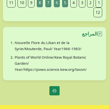
11
10
9
8
7
6
5
4
3
2
1
12
المراجع
Nouvelle Flore du Liban et de la
Syrie/Mouterde, Paul/ Year1966-1983/
Plants of World Online/Kew Royal Botanic
Garden/
Year/https://powo.science.kew.org/taxon/