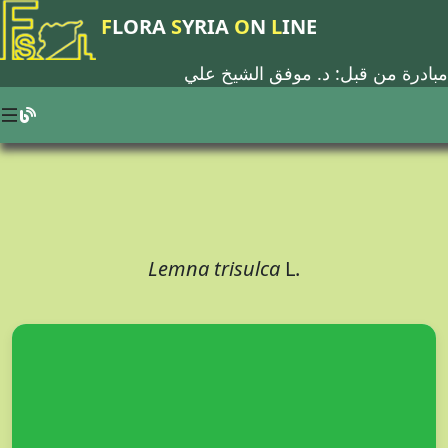
F
LORA
S
YRIA
O
N
L
INE
مبادرة من قبل: د.
موفق الشيخ علي
Lemna trisulca
L.