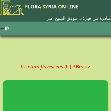
F
LORA
S
YRIA
O
N
L
INE
مبادرة من قبل: د.
موفق الشيخ علي
Trisetum flavescens
(L.) P.Beauv.