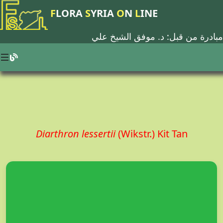
F
LORA
S
YRIA
O
N
L
INE
مبادرة من قبل: د.
موفق الشيخ علي
Diarthron lessertii
(Wikstr.) Kit Tan