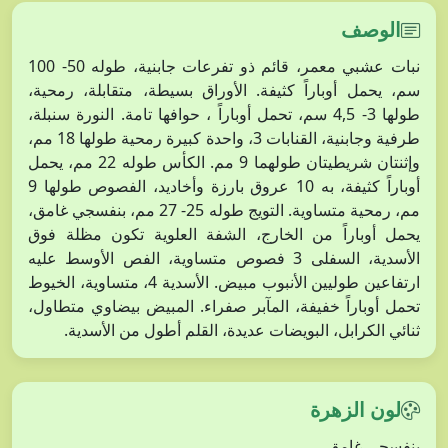
الوصف
نبات عشبي معمر، قائم ذو تفرعات جابنية، طوله 50- 100
سم، يحمل أوباراً كثيفة. الأوراق بسيطة، متقابلة، رمحية،
طولها 3- 4,5 سم، تحمل أوباراً ، حوافها تامة. النورة سنبلة،
طرفية وجابنية، القنابات 3، واحدة كبيرة رمحية طولها 18 مم،
وإثنتان شريطيتان طولهما 9 مم. الكأس طوله 22 مم، يحمل
أوباراً كثيفة، به 10 عروق بارزة وأخاديد، الفصوص طولها 9
مم، رمحية متساوية. التويج طوله 25- 27 مم، بنفسجي غامق،
يحمل أوباراً من الخارج، الشفة العلوية تكون مظلة فوق
الأسدية، السفلى 3 فصوص متساوية، الفص الأوسط عليه
ارتفاعين طوليين الأنبوب مبيض. الأسدية 4، متساوية، الخيوط
تحمل أوباراً خفيفة، المآبر صفراء. المبيض بيضاوي متطاول،
ثنائي الكرابل، البويضات عديدة، القلم أطول من الأسدية.
لون الزهرة
بنفسجي غامق