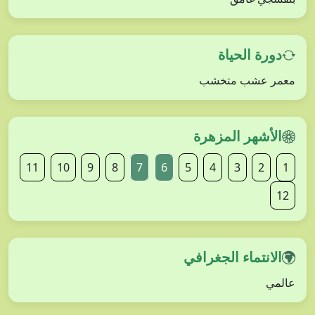
دورة الحياة
معمر عشب متخشب
الأشهر المزهرة
11
10
9
8
7
6
5
4
3
2
1
12
الانتماء الجغرافي
عالمي