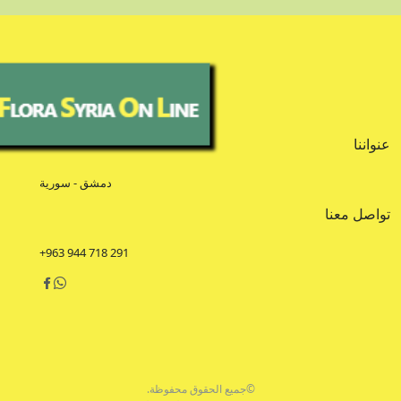
عنواننا
دمشق - سورية
تواصل معنا
+963 944 718 291
©جميع الحقوق محفوظة.