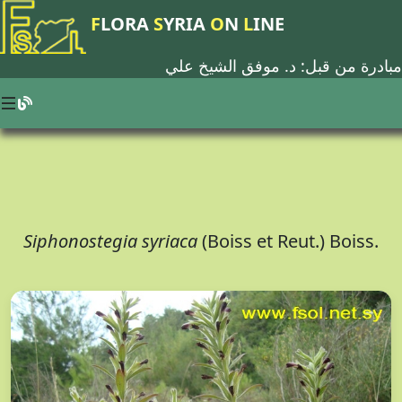
F
LORA
S
YRIA
O
N
L
INE
مبادرة من قبل: د.
موفق الشيخ علي
Siphonostegia syriaca
(Boiss et Reut.) Boiss.