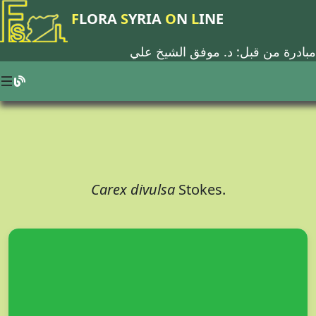
F
LORA
S
YRIA
O
N
L
INE
مبادرة من قبل: د.
موفق الشيخ علي
Carex divulsa
Stokes.