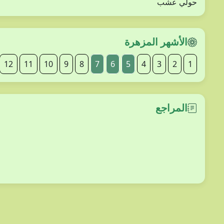
حولي عشب
الأشهر المزهرة
12
11
10
9
8
7
6
5
4
3
2
1
المراجع