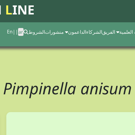
N
L
INE
En
||
 العلمية
الفريق
الشركاء
الداعمون
منشورات
الشروط
ar
Pimpinella anisum