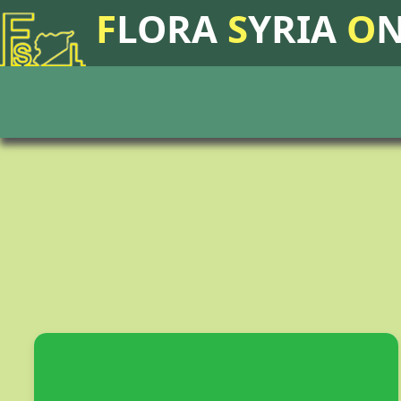
F
LORA
S
YRIA
O