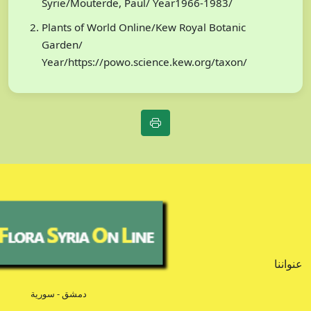
Syrie/Mouterde, Paul/ Year1966-1983/
Plants of World Online/Kew Royal Botanic
Garden/
Year/https://powo.science.kew.org/taxon/
عنواننا
دمشق - سورية