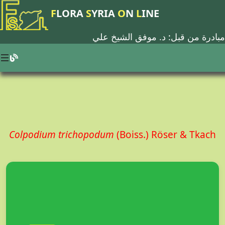
F
LORA
S
YRIA
O
N
L
INE
مبادرة من قبل: د.
موفق الشيخ علي
Colpodium trichopodum
(Boiss.) Röser & Tkach