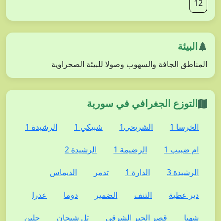
12
البيئة
المناطق الجافة والسهوب وصولا للبيئة الصحراوية
التوزع الجغرافي في سورية
الخرسا 1
الشريحي1
شبيكي 1
الرشيدة 1
ام ضبيب 1
الرضيمة 1
الرشيدة 2
الرشيدة 3
الدارة 1
تدمر
الديماس
دير عطية
التنف
الضمير
دوما
عدرا
شهبا
قصر الحير الشرقي
تل شيحان
جلين