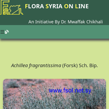
F
LORA
S
YRIA
O
N
L
INE
An Initiative By Dr.
Mwaffak Chikhali
Achillea fragrantissima
(Forsk) Sch. Bip.