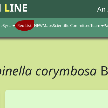
N
L
INE
An 
e
Syria
Red List
NEW
Maps
Scientific Committee
Team
Pa
inella corymbosa
B