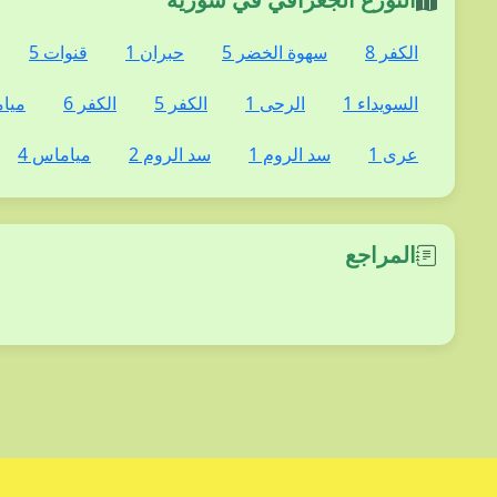
الكفر 8
سهوة الخضر 5
حبران 1
قنوات 5
السويداء 1
الرحى 1
الكفر 5
الكفر 6
ميام
عرى 1
سد الروم 1
سد الروم 2
مياماس 4
المراجع