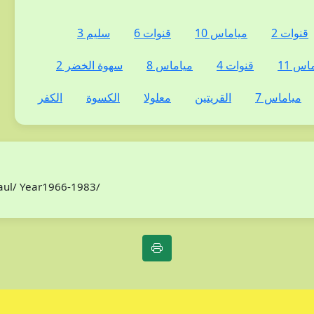
قنوات 2
مياماس 10
قنوات 6
سليم 3
اس 11
قنوات 4
مياماس 8
سهوة الخضر 2
مياماس 7
القريتين
معلولا
الكسوة
الكفر
Paul/ Year1966-1983/