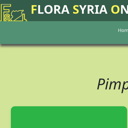
F
LORA
S
YRIA
O
Hom
Pimp