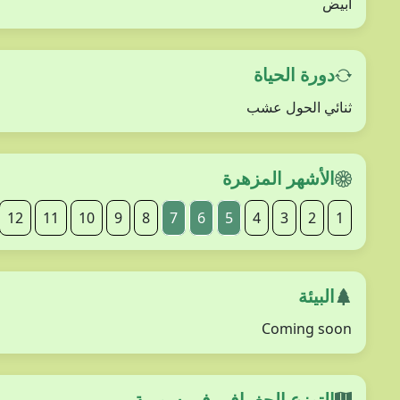
أبيض
دورة الحياة
ثنائي الحول عشب
الأشهر المزهرة
12
11
10
9
8
7
6
5
4
3
2
1
البيئة
Coming soon
التوزع الجغرافي في سورية