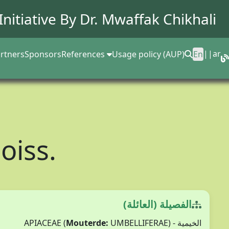
Initiative By Dr.
Mwaffak Chikhali
||
ar
rtners
Sponsors
References
Usage policy (AUP)
En
oiss.
الفصيلة (العائلة)
Mouterde:
UMBELLIFERAE)
الخيمية - APIACEAE (