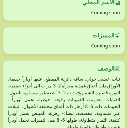
الاسم المحلي
Coming soon
المميزات
Coming soon
الوصف
نبات عشبي حولي، ساقه دائرية المقطع، عليها أوباراَ خفيفةً.
الأوراق ذات أعناق غمدية مجزأة 2- 3 مرات الى أجزاء خيطية.
النورة قصيرة الشماريخ، ذات 2- 3 أشعة غير متساوية الطول،
القنابات معدومة، القنييبات رفيعة- خيطية، تحمل أوباراً ،
الخييمات ذات 5- 8 أزهار ذات أعناق مختلفة الأطوال، البتلات
غير متساوية، مفصصة، بيضاء- زهرية، المبيض يحمل أوباراً
كثيفة. الثمار متطاولة، طولها 6- 8 مم، الثميرات تحمل أوباراً
قصيرة وأشواك قاسية طويلة.