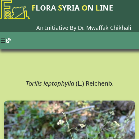
F
LORA
S
YRIA
O
N
L
INE
An Initiative By Dr.
Mwaffak Chikhali
Torilis leptophylla
(L.) Reichenb.