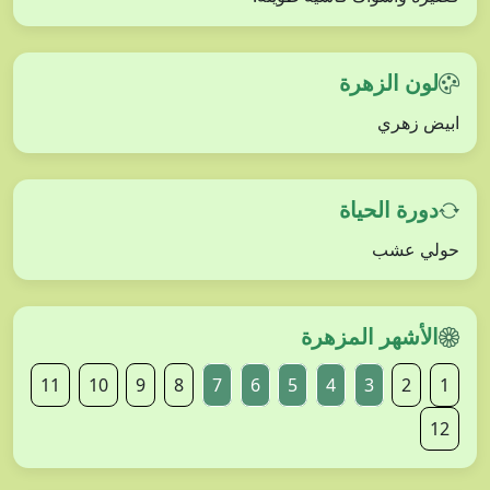
لون الزهرة
ابيض زهري
دورة الحياة
حولي عشب
الأشهر المزهرة
11
10
9
8
7
6
5
4
3
2
1
12