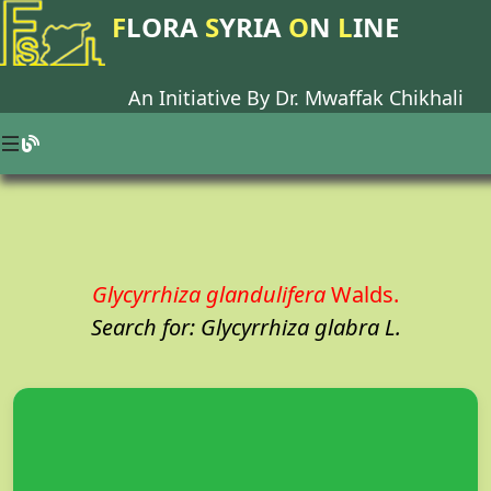
F
LORA
S
YRIA
O
N
L
INE
An Initiative By Dr.
Mwaffak Chikhali
Glycyrrhiza glandulifera
Walds.
Search for: Glycyrrhiza glabra L.