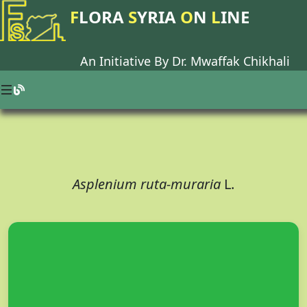
F
LORA
S
YRIA
O
N
L
INE
An Initiative By Dr.
Mwaffak Chikhali
Asplenium ruta-muraria
L.