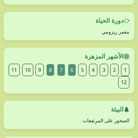
دورة الحياة
معمر ريزومي
الأشهر المزهرة
11
10
9
8
7
6
5
4
3
2
1
12
البيئة
الصخور على المرتفعات