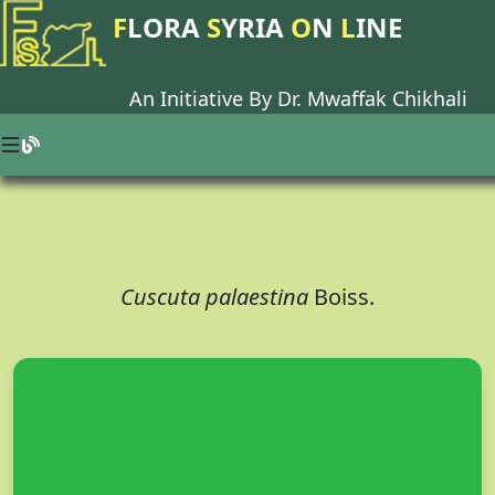
F
LORA
S
YRIA
O
N
L
INE
An Initiative By Dr.
Mwaffak Chikhali
Cuscuta palaestina
Boiss.