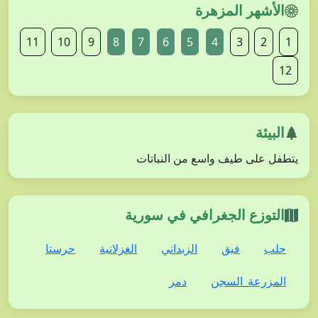
الأشهر المزهرة
11
10
9
8
7
6
5
4
3
2
1
12
البيئة
يتطفل على طيف واسع من النباتات
التوزع الجغرافي في سورية
حلب
فيق
الزبداني
الغزلانية
حرستا
المزرعة_السجن
دمر