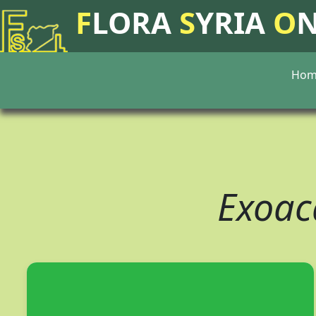
F
LORA
S
YRIA
O
Hom
Exoac