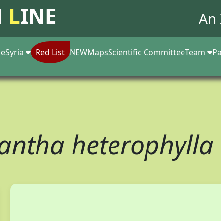
N
L
INE
An 
e
Syria
Red List
NEW
Maps
Scientific Committee
Team
Pa
antha heterophylla