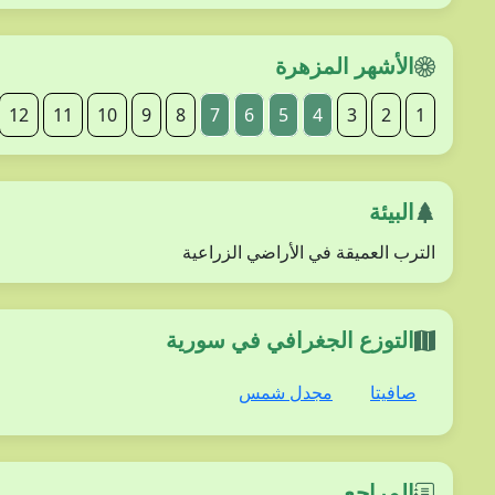
الأشهر المزهرة
12
11
10
9
8
7
6
5
4
3
2
1
البيئة
الترب العميقة في الأراضي الزراعية
التوزع الجغرافي في سورية
صافيتا
مجدل شمس
المراجع