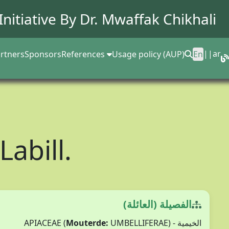
Initiative By Dr.
Mwaffak Chikhali
||
ar
rtners
Sponsors
References
Usage policy (AUP)
En
Labill.
الفصيلة (العائلة)
Mouterde:
UMBELLIFERAE)
الخيمية - APIACEAE (