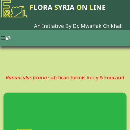
F
LORA
S
YRIA
O
N
L
INE
An Initiative By Dr.
Mwaffak Chikhali
Ranunculus ficaria
sub.ficariiformis Rouy & Foucaud