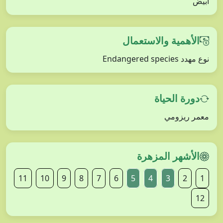
أبيض
الأهمية والاستعمال
نوع مهدد Endangered species
دورة الحياة
معمر ريزومي
الأشهر المزهرة
11
10
9
8
7
6
5
4
3
2
1
12