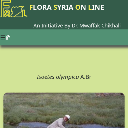
F
LORA
S
YRIA
O
N
L
INE
An Initiative By Dr.
Mwaffak Chikhali
Isoetes olympica
A.Br