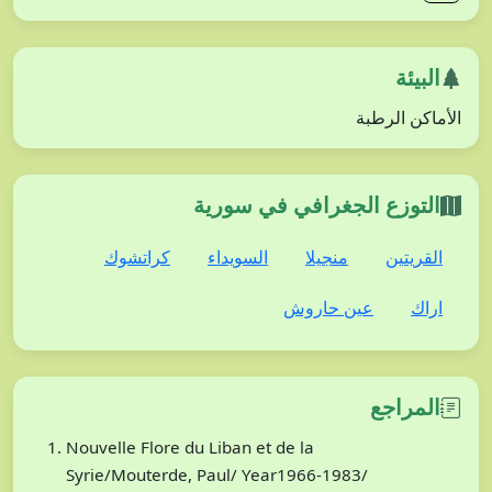
البيئة
الأماكن الرطبة
التوزع الجغرافي في سورية
القريتين
منجيلا
السويداء
كراتشوك
اراك
عين حاروش
المراجع
Nouvelle Flore du Liban et de la
Syrie/Mouterde, Paul/ Year1966-1983/