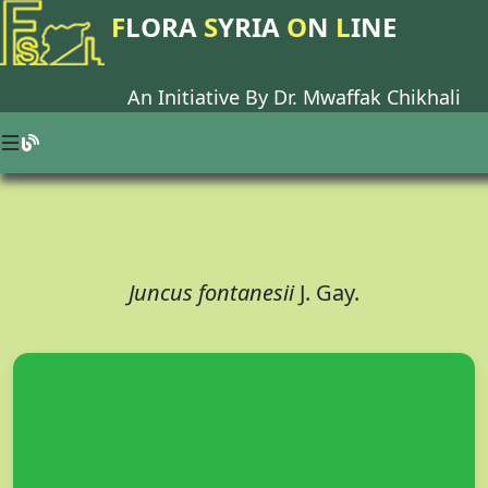
F
LORA
S
YRIA
O
N
L
INE
An Initiative By Dr.
Mwaffak Chikhali
Juncus fontanesii
J. Gay.