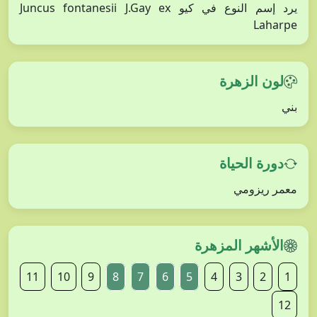
يرد إسم النوع في كيو Juncus fontanesii J.Gay ex
Laharpe
لون الزهرة
بني
دورة الحياة
معمر ريزومي
الأشهر المزهرة
11
10
9
8
7
6
5
4
3
2
1
12