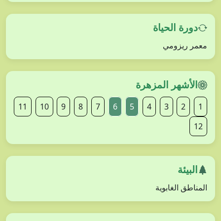
دورة الحياة
معمر ريزومي
الأشهر المزهرة
11
10
9
8
7
6
5
4
3
2
1
12
البيئة
المناطق الغابوية