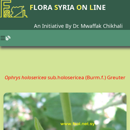
F
LORA
S
YRIA
O
N
L
INE
An Initiative By Dr.
Mwaffak Chikhali
Ophrys holosericea
sub.holosericea (Burm.f.) Greuter