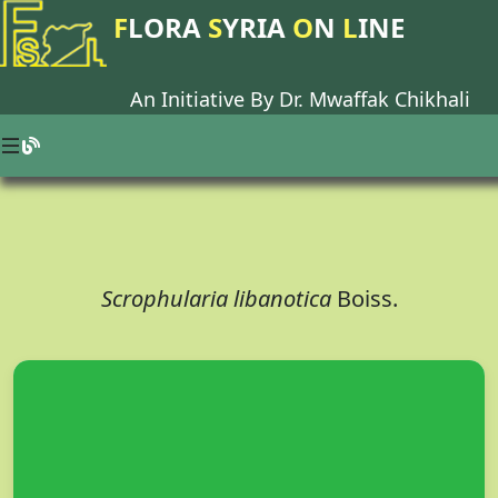
F
LORA
S
YRIA
O
N
L
INE
An Initiative By Dr.
Mwaffak Chikhali
Scrophularia libanotica
Boiss.