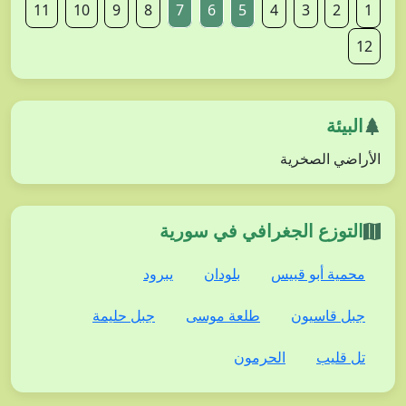
11
10
9
8
7
6
5
4
3
2
1
12
البيئة
الأراضي الصخرية
التوزع الجغرافي في سورية
محمية أبو قبيس
بلودان
يبرود
جبل قاسيون
طلعة موسى
جبل حليمة
تل قليب
الحرمون