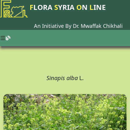
F
LORA
S
YRIA
O
N
L
INE
An Initiative By Dr.
Mwaffak Chikhali
Sinapis alba
L.