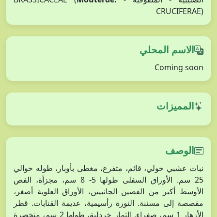
CRUCIFERAE)
الاسم المحلي
Coming soon
المميزات
الوصف
نبات عشبي حولي، قائم، متفرع، مغطى بأوبار، طوله حوالي
25 سم. الأوراق السفلى طولها 5- 8 سم، مجزأة، الفص
الأوسط أكبر من الفصين الجانبيين، الأوراق العلوية أصغر،
مفصصة إلى مسننة. النورة رأسيمية، عديمة القنابات. قطر
الأزهار 1 سم، صفراء. الثمار خردلية، طولها 2 سم، متخصرة