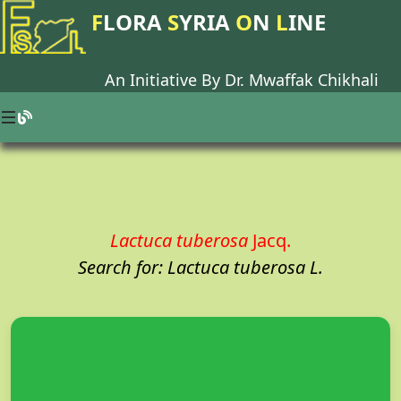
F
LORA
S
YRIA
O
N
L
INE
An Initiative By Dr.
Mwaffak Chikhali
Lactuca tuberosa
Jacq.
Search for: Lactuca tuberosa L.