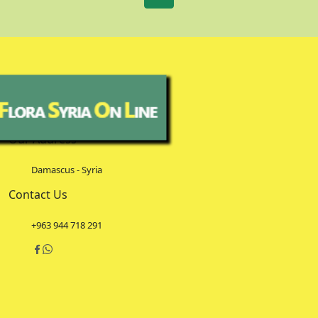
Our Address
Damascus - Syria
Contact Us
+963 944 718 291