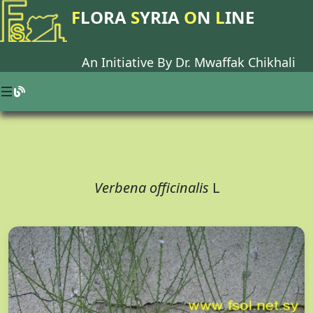
F
LORA
S
YRIA
O
N
L
INE
An Initiative By Dr.
Mwaffak Chikhali
Verbena officinalis
L