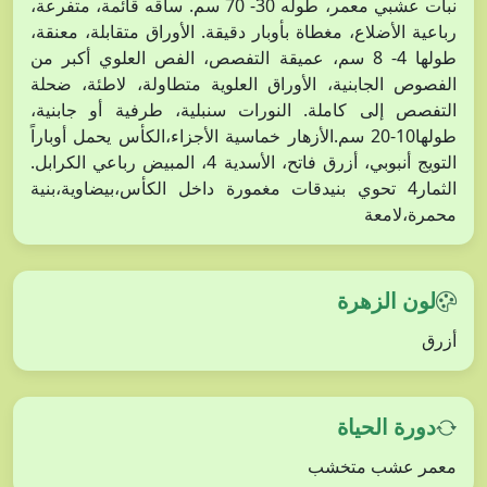
نبات عشبي معمر، طوله 30- 70 سم. ساقه قائمة، متفرعة،
رباعية الأضلاع، مغطاة بأوبار دقيقة. الأوراق متقابلة، معنقة،
طولها 4- 8 سم، عميقة التفصص، الفص العلوي أكبر من
الفصوص الجابنية، الأوراق العلوية متطاولة، لاطئة، ضحلة
التفصص إلى كاملة. النورات سنبلية، طرفية أو جابنية،
طولها10-20 سم.الأزهار خماسية الأجزاء،الكأس يحمل أوباراً
التويج أنبوبي، أزرق فاتح، الأسدية 4، المبيض رباعي الكرابل.
الثمار4 تحوي بنيدقات مغمورة داخل الكأس،بيضاوية،بنية
محمرة،لامعة
لون الزهرة
أزرق
دورة الحياة
معمر عشب متخشب