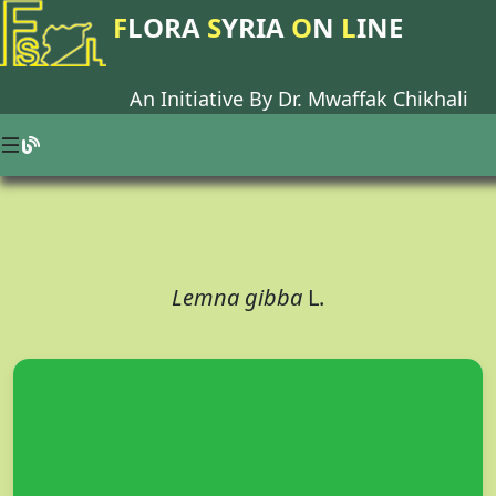
F
LORA
S
YRIA
O
N
L
INE
An Initiative By Dr.
Mwaffak Chikhali
Lemna gibba
L.