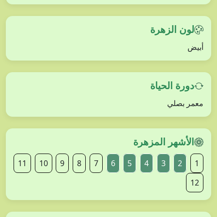
لون الزهرة
أبيض
دورة الحياة
معمر بصلي
الأشهر المزهرة
11
10
9
8
7
6
5
4
3
2
1
12