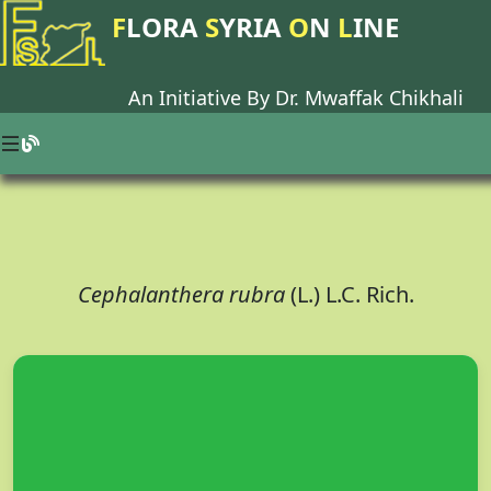
F
LORA
S
YRIA
O
N
L
INE
An Initiative By Dr.
Mwaffak Chikhali
Cephalanthera rubra
(L.) L.C. Rich.