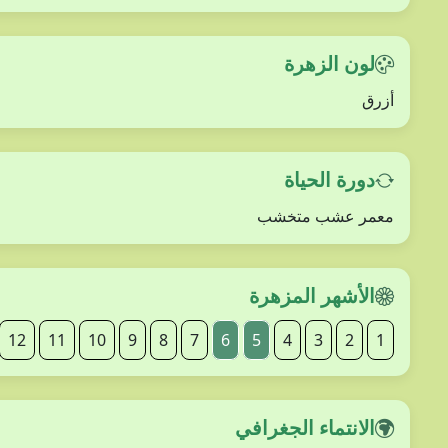
لون الزهرة
أزرق
دورة الحياة
معمر عشب متخشب
الأشهر المزهرة
12
11
10
9
8
7
6
5
4
3
2
1
الانتماء الجغرافي