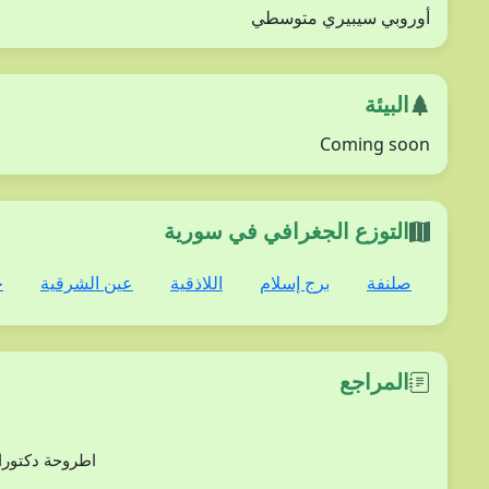
أوروبي سيبيري متوسطي
البيئة
Coming soon
التوزع الجغرافي في سورية
صلنفة
برج إسلام
اللاذقية
عين الشرقية
ج
المراجع
دراسة بعض أنوع من الفلورا (ثنائيات الفلقة) في مح