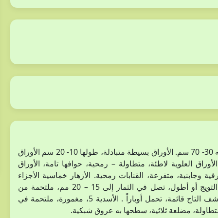
نبات عشبي معمر، مغطى بأوبار كثيفة ذات قواعد درنية، طوله 30- 70 سم. الأوراق بسيطة متبادلة، طولها 10- 20 سم الأوراق
راق العلوية لاطئة، متطاولة – رمحية، حوافها تامة، الأوراق
ية وجابنية، متفرعة، القنابات رمحية. الأزهار خماسية الأجزاء
منتظمة، السبلات رمحية، طولها تقريباً 10 مم، طول إنبوب التويج أو أطول، تصل في الثمار إلى 15 – 20 مم، ملتحمة من
الأسفل، تحمل أوباراً كثيفة. البتلات ملتحمة، زرقاء داكنة حراشف التاج قائمة، تحمل أوباراً . الأسدية 5، مغمورة، ملتحمة في