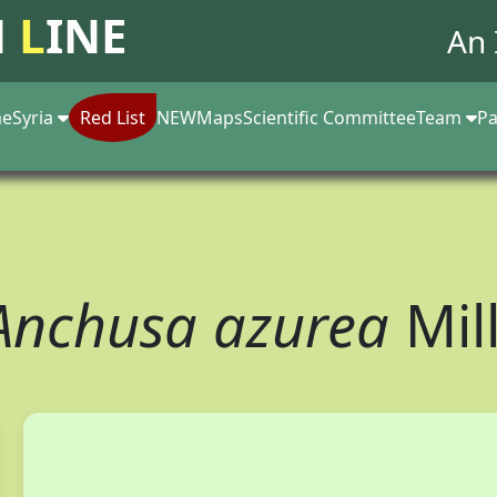
N
L
INE
An 
e
Syria
Red List
NEW
Maps
Scientific Committee
Team
Pa
Anchusa azurea
Mill