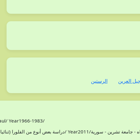
بل العرين
الرستين
Paul/ Year1966-1983/
افظة اللاذقية/ سوريا/محمد هادي مخلوف/ Year2011/اطروحة دكتوراه - جامعة تشرين - سورية