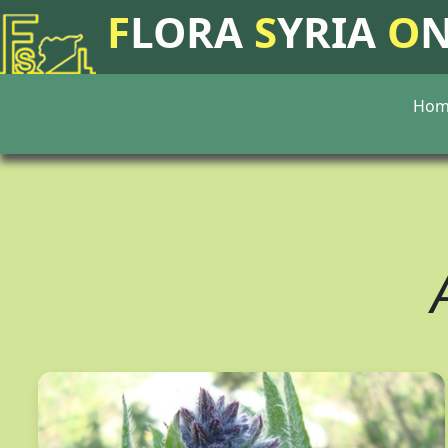
F
LORA
S
YRIA
O
Hom