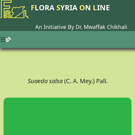
F
LORA
S
YRIA
O
N
L
INE
An Initiative By Dr.
Mwaffak Chikhali
Suaeda salsa
(C. A. Mey.) Pall.