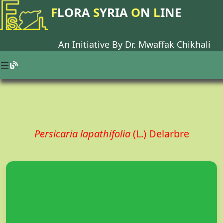
F
LORA
S
YRIA
O
N
L
INE
An Initiative By Dr.
Mwaffak Chikhali
Persicaria lapathifolia
(L.) Delarbre