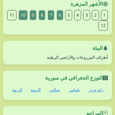
الأشهر المزهرة
11
10
9
8
7
6
5
4
3
2
1
12
البيئة
أطراف المزروعات والأراضي الرطبة
التوزع الجغرافي في سورية
رام حزيز
بانياس
حيالين
الربوة
الربوة
المراجع