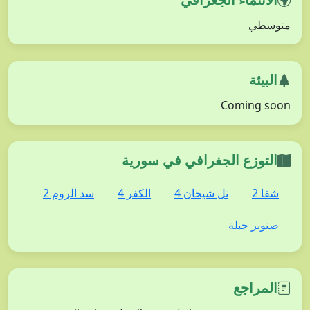
متوسطي
البيئة
Coming soon
التوزع الجغرافي في سورية
شقا 2
تل شيحان 4
الكفر 4
سد الروم 2
صنوبر جبلة
المراجع