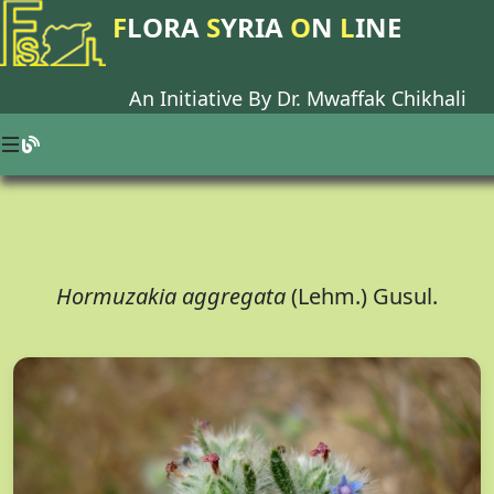
F
LORA
S
YRIA
O
N
L
INE
An Initiative By Dr.
Mwaffak Chikhali
Hormuzakia aggregata
(Lehm.) Gusul.