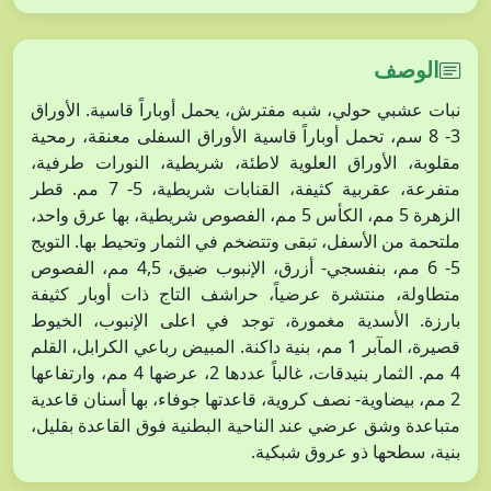
الوصف
نبات عشبي حولي، شبه مفترش، يحمل أوباراً قاسية. الأوراق
3- 8 سم، تحمل أوباراً قاسية الأوراق السفلى معنقة، رمحية
مقلوبة، الأوراق العلوية لاطئة، شريطية، النورات طرفية،
متفرعة، عقربية كثيفة، القنابات شريطية، 5- 7 مم. قطر
الزهرة 5 مم، الكأس 5 مم، الفصوص شريطية، بها عرق واحد،
ملتحمة من الأسفل، تبقى وتتضخم في الثمار وتحيط بها. التويج
5- 6 مم، بنفسجي- أزرق، الإنبوب ضيق، 4,5 مم، الفصوص
متطاولة، منتشرة عرضياً، حراشف التاج ذات أوبار كثيفة
بارزة. الأسدية مغمورة، توجد في اعلى الإنبوب، الخيوط
قصيرة، المآبر 1 مم، بنية داكنة. المبيض رباعي الكرابل، القلم
4 مم. الثمار بنيدقات، غالباً عددها 2، عرضها 4 مم، وارتفاعها
2 مم، بيضاوية- نصف كروية، قاعدتها جوفاء، بها أسنان قاعدية
متباعدة وشق عرضي عند الناحية البطنية فوق القاعدة بقليل،
بنية، سطحها ذو عروق شبكية.