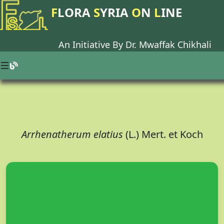
F
LORA
S
YRIA
O
N
L
INE
An Initiative By Dr.
Mwaffak Chikhali
Arrhenatherum elatius
(L.) Mert. et Koch