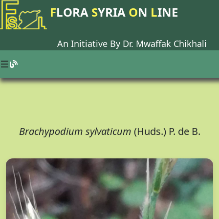
F
LORA
S
YRIA
O
N
L
INE
An Initiative By Dr.
Mwaffak Chikhali
Brachypodium sylvaticum
(Huds.) P. de B.