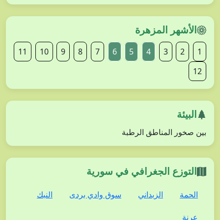
الأشهر المزهرة
11
10
9
8
7
6
5
4
3
2
1
12
البيئة
بين صخور المناطق الرطبة
التوزع الجغرافي في سورية
الحمة
الزبداني
سوق وادي بردى
النبك
عرنة