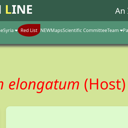
N
L
INE
An 
e
Syria
Red List
NEW
Maps
Scientific Committee
Team
Pa
m elongatum
(Host