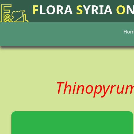
F
LORA
S
YRIA
O
Hom
Thinopyru