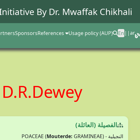
Initiative By Dr.
Mwaffak Chikhali
||
ar
rtners
Sponsors
References
Usage policy (AUP)
En
) D.R.Dewey
الفصيلة (العائلة)
Mouterde:
GRAMINEAE)
النجيلية - POACEAE (