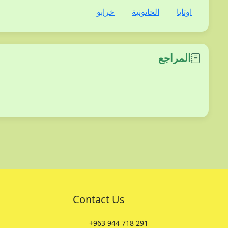
اوتايا
الخاتونية
خرابو
المراجع
Contact Us
+963 944 718 291