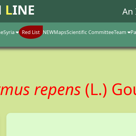
N
L
INE
An 
e
Syria
Red List
NEW
Maps
Scientific Committee
Team
Pa
ymus repens
(L.) Go