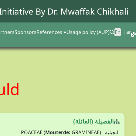
Initiative By Dr.
Mwaffak Chikhali
||
ar
rtners
Sponsors
References
Usage policy (AUP)
En
uld
الفصيلة (العائلة)
Mouterde:
GRAMINEAE)
النجيلية - POACEAE (