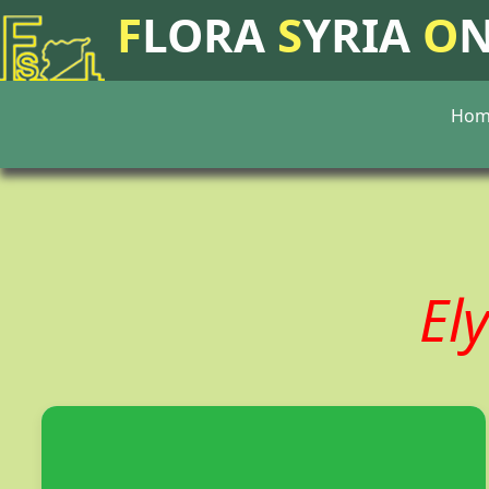
F
LORA
S
YRIA
O
Hom
El