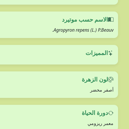
الاسم حسب موتيرد
Agropyron repens (L.) P.Beauv.
المميزات
لون الزهرة
أصفر مخضر
دورة الحياة
معمر ريزومي