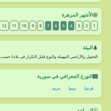
الأشهر المزهرة
12
11
10
9
8
7
6
5
4
3
2
1
البيئة
الحقول والأراضي المهملة والنوع قليل التكرار في بلادنا حسب 
التوزع الجغرافي في سورية
قرحتا
دوما
يبرود
المراجع