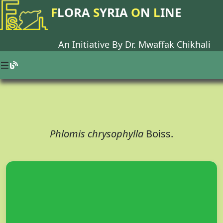
F
LORA
S
YRIA
O
N
L
INE
An Initiative By Dr.
Mwaffak Chikhali
Phlomis chrysophylla
Boiss.