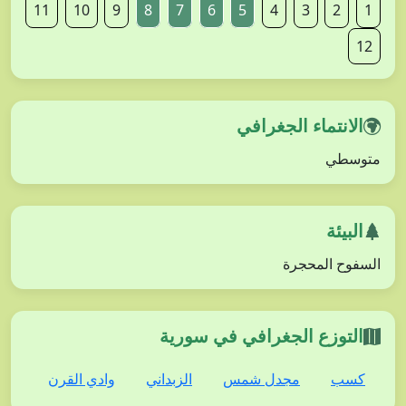
11
10
9
8
7
6
5
4
3
2
1
12
الانتماء الجغرافي
متوسطي
البيئة
السفوح المحجرة
التوزع الجغرافي في سورية
كسب
مجدل شمس
الزبداني
وادي القرن