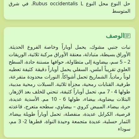
حل النوع محل النوع Rubus occidentalis L. في شرق
المتوسط
الوصف
نبات جنبي مشوك، يحمل أوباراً وخاصة الفروع الحديثة.
الأوراق بسيطة، متبادلة، معنقة الأوراق مركبة ثلاثية، الوريقات
2 – 5 سم، بيضاوية إلى متطاولة، حوافها مسننة حادة، السطح
العلوي تقريباً أملس، السفلي يحمل أوباراً دقيقة كثيفة تعطيه
لوناً رمادياً. الشماريخ تحمل أشواكاً. النورات محدودة متفرعة،
طرفية. القنابات رمحية، مجزأة ثلاثية. السبلات رمحية مدببة،
طولها 4 - 7 مم، تحمل أوباراً كثيفة، تنحني للخلف بعد الإزهار.
البتلات بيضاوية، بيضاء، طولها 6 - 10 مم. الأسدية عديدة،
حرة، بيضاء. المبيض كروي – بيضاوي، سطحه متعرج، قاعدته
قرصية، الكرابل عديدة، منفصلة، تحمل أوباراً طويلة بيضاء.
الثمار حسلية، عديدة متجمعة وحيدة النواة، قطرها 2- 3 مم،
سوداء