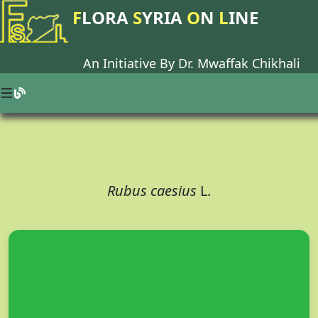
F
LORA
S
YRIA
O
N
L
INE
An Initiative By Dr.
Mwaffak Chikhali
Rubus caesius
L.