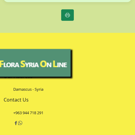
Our Address
Damascus - Syria
Contact Us
+963 944 718 291