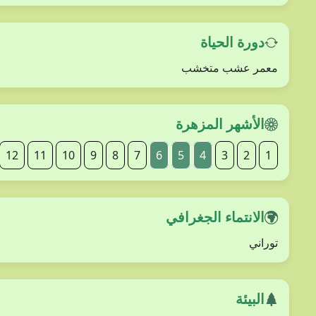
دورة الحياة
معمر عشب متخشب
الأشهر المزهرة
12
11
10
9
8
7
6
5
4
3
2
1
الانتماء الجغرافي
توراني
البيئة