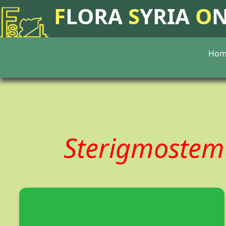
F
LORA
S
YRIA
O
Hom
Sterigmostem