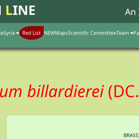
N
L
INE
An 
e
Syria
Red List
NEW
Maps
Scientific Committee
Team
Pa
um billardierei
(DC