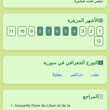
معمر تحت شجيرة
الأشهر المزهرة
11
10
9
8
7
6
5
4
3
2
1
12
التوزع الجغرافي في سورية
حلب
جرابلس
معلولا
المراجع
Nouvelle Flore du Liban et de la