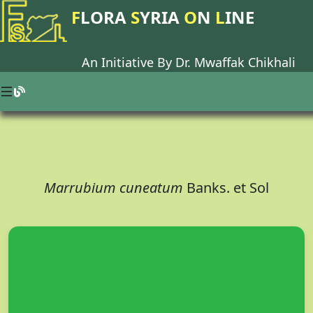
F
LORA
S
YRIA
O
N
L
INE
An Initiative By Dr.
Mwaffak Chikhali
Marrubium cuneatum
Banks. et Sol