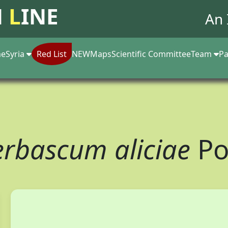
N
L
INE
An 
e
Syria
Red List
NEW
Maps
Scientific Committee
Team
Pa
erbascum aliciae
Po