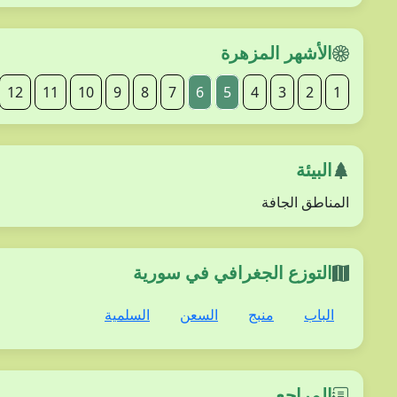
الأشهر المزهرة
12
11
10
9
8
7
6
5
4
3
2
1
البيئة
المناطق الجافة
التوزع الجغرافي في سورية
الباب
منبج
السعن
السلمية
المراجع