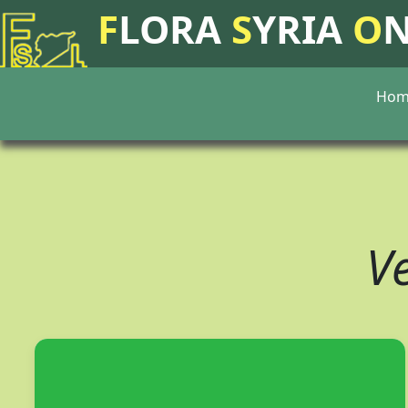
F
LORA
S
YRIA
O
Hom
V