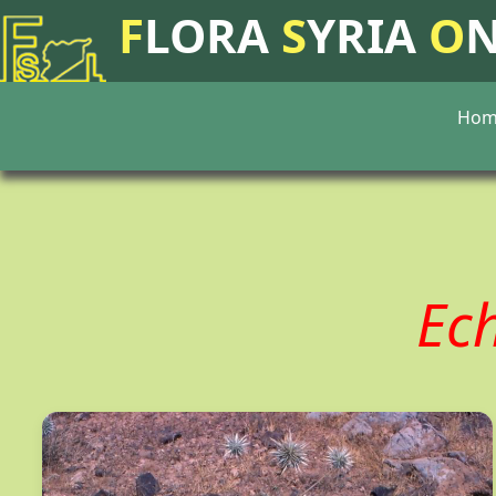
F
LORA
S
YRIA
O
Hom
Ec