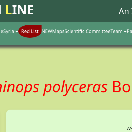
N
L
INE
An 
e
Syria
Red List
NEW
Maps
Scientific Committee
Team
Pa
hinops polyceras
Bo