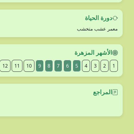
دورة الحياة
معمر عشب متخشب
الأشهر المزهرة
12
11
10
9
8
7
6
5
4
3
2
1
المراجع