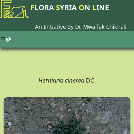
F
LORA
S
YRIA
O
N
L
INE
An Initiative By Dr.
Mwaffak Chikhali
Herniaria cinerea
DC.