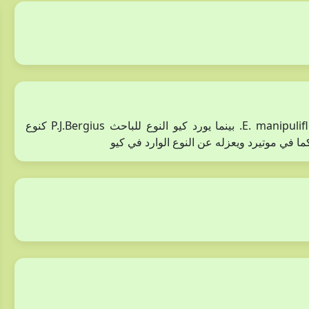
يورد موتيرد النوع لنفس الباحث كمرادف للنوع E. manipuliflora Salisb. بينما يورد كيو النوع للباحث P.J.Bergius كنوع