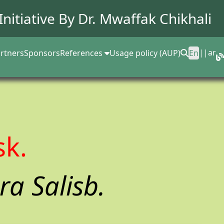
Initiative By Dr.
Mwaffak Chikhali
||
ar
rtners
Sponsors
References
Usage policy (AUP)
En
sk.
ra Salisb.