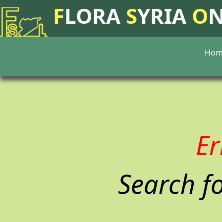
F
LORA
S
YRIA
O
Hom
Er
Search fo