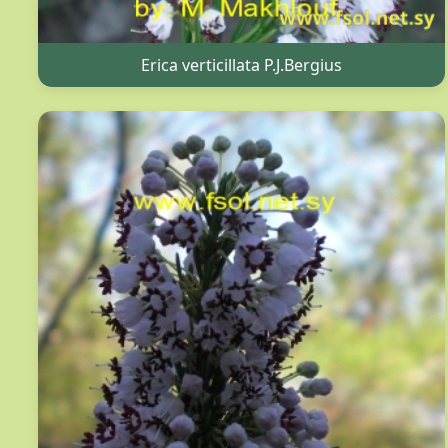
Erica verticillata P.J.Bergius