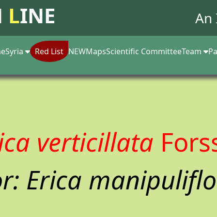
N
L
INE
An 
e
Syria
Red List
NEW
Maps
Scientific Committee
Team
Pa
ica verticillata
Fors
r: Erica manipuliflo