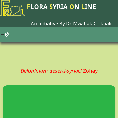
F
LORA
S
YRIA
O
N
L
INE
An Initiative By Dr.
Mwaffak Chikhali
Delphinium deserti-syriaci
Zohay