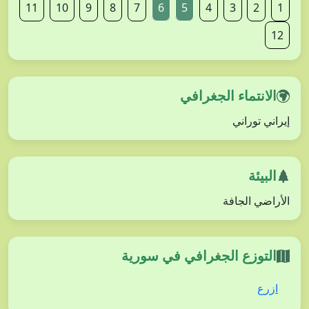
11
10
9
8
7
6
5
4
3
2
1
12
الانتماء الجغرافي
إيراني توراني
البيئة
الأراضي الجافة
التوزع الجغرافي في سورية
ازرع